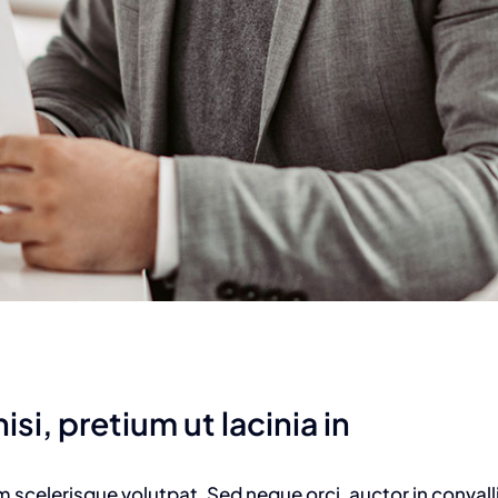
isi, pretium ut lacinia in
am scelerisque volutpat. Sed neque orci, auctor in convall