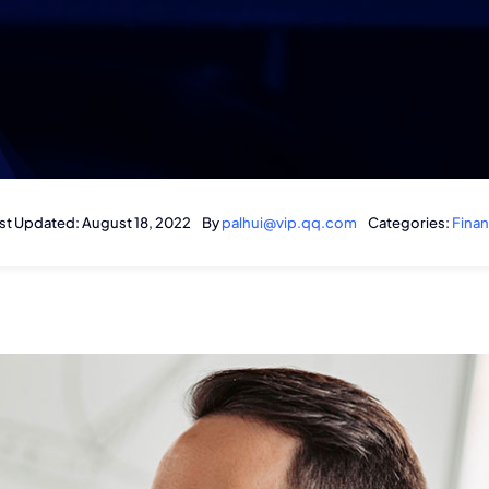
st Updated: August 18, 2022
By
palhui@vip.qq.com
Categories:
Fina