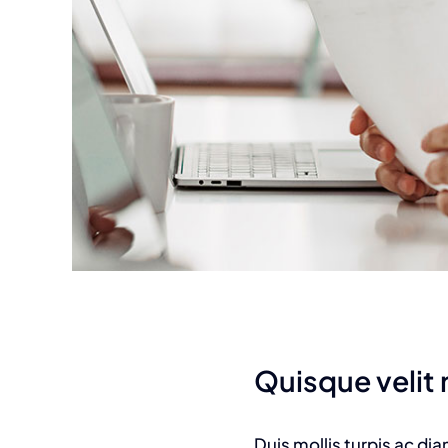
Quisque velit n
Duis mollis turpis ac di