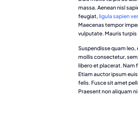
massa. Aenean nisl sapie
feugiat,
ligula sapien v
Maecenas tempor imperdie
vulputate. Mauris turpis 
Suspendisse quam leo, c
mollis consectetur, sem
libero et placerat. Nam 
Etiam auctor ipsum euism
felis. Fusce sit amet pe
Praesent non aliquam ni