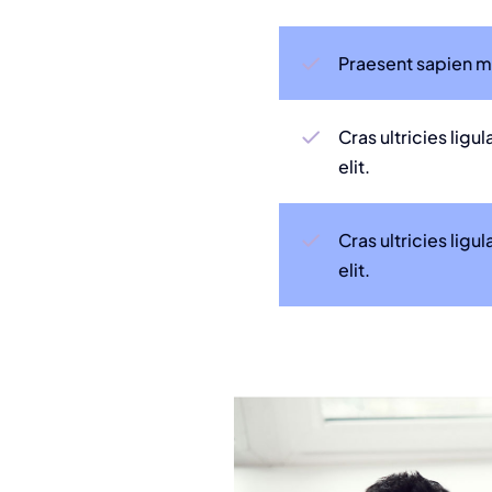
Praesent sapien ma
Cras ultricies lig
elit.
Cras ultricies lig
elit.