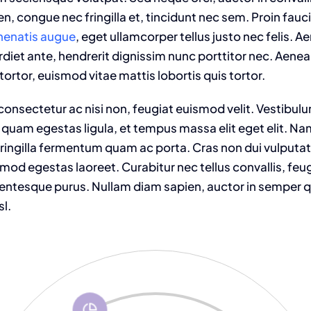
n, congue nec fringilla et, tincidunt nec sem. Proin fauc
enenatis augue
, eget ullamcorper tellus justo nec felis. Ae
t ante, hendrerit dignissim nunc porttitor nec. Aenean 
tortor, euismod vitae mattis lobortis quis tortor.
onsectetur ac nisi non, feugiat euismod velit. Vestibulu
 quam egestas ligula, et tempus massa elit eget elit. N
fringilla fermentum quam ac porta. Cras non dui vulputat
od egestas laoreet. Curabitur nec tellus convallis, feugia
llentesque purus. Nullam diam sapien, auctor in semper qu
sl.