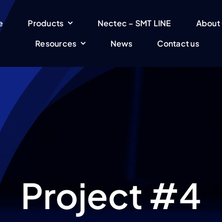
e
e
Products
Products
Nectec – SMT LINE
Nectec – SMT LINE
About 
About 
Resources
Resources
News
News
Contact us
Contact us
Project #4