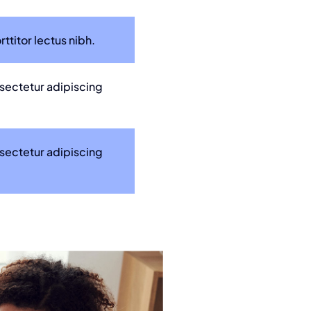
ttitor lectus nibh.
nsectetur adipiscing
nsectetur adipiscing