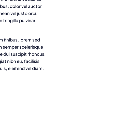
ibus, dolor vel auctor
nean vel justo orci.
fringilla pulvinar
m finibus, lorem sed
am semper scelerisque
e dui suscipit rhoncus.
t nibh eu, facilisis
is, eleifend vel diam.